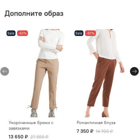
Дополните образ
Sale
-50%
Sale
-50%
Укороченные брюки с
Романтичная блуза
завязками
7 350 ₽
14 700 ₽
13 650 ₽
27 300 ₽