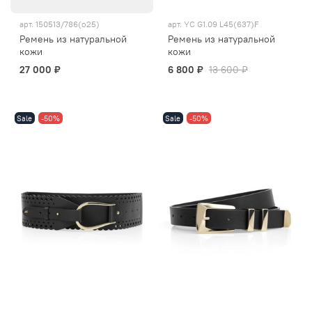
арт.
150513/786(о25)
арт.
YC G1.09 L45(637)F
Ремень из натуральной
Ремень из натуральной
кожи
кожи
27 000 ₽
6 800 ₽
13 600 ₽
Sale
-50%
Sale
-50%