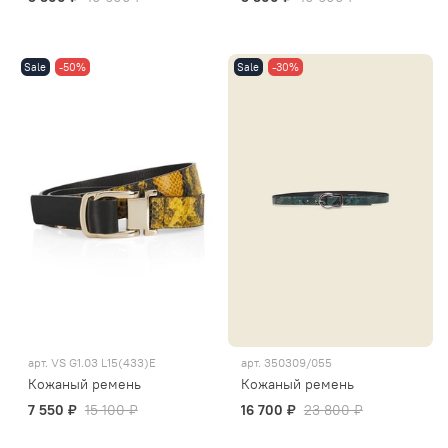
Sale
-50%
Sale
-30%
арт.
VS G1.03 L15(433)E
арт.
350309/055
Кожаный ремень
Кожаный ремень
7 550 ₽
15 100 ₽
16 700 ₽
23 800 ₽