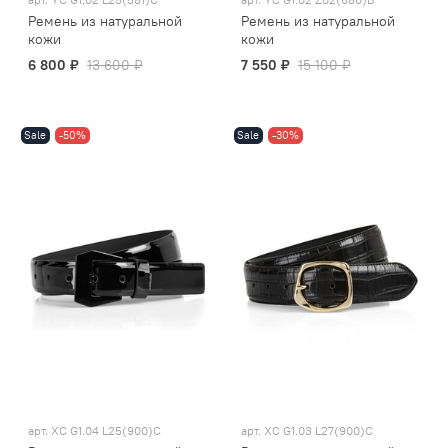
Ремень из натуральной
Ремень из натуральной
кожи
кожи
6 800 ₽
13 600 ₽
7 550 ₽
15 100 ₽
Sale
-50%
Sale
-30%
арт.
XC G1.04 L25(900)C
арт.
XC G1.03 L27(900)C