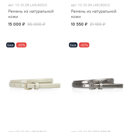
арт.
YC G1.08 L43(900)C
арт.
YC G1.04 L45(900)C
Ремень из натуральной
Ремень из натуральной
кожи
кожи
15 000 ₽
30 000 ₽
10 550 ₽
21 100 ₽
Sale
-50%
Sale
-50%
арт.
YC G1.02 L25(581)C
арт.
YC G1.02 Z02(680)B