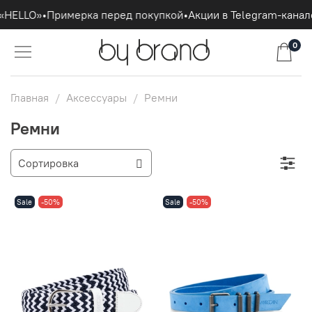
HELLO»
•
Примерка перед покупкой
•
Акции в Telegram-канале
•
0
Главная
Аксессуары
Ремни
Ремни
Sale
-50%
Sale
-50%