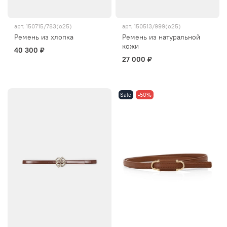
арт.
150715/783(о25)
арт.
150513/999(о25)
Ремень из хлопка
Ремень из натуральной
кожи
40 300 ₽
27 000 ₽
Sale
-50%