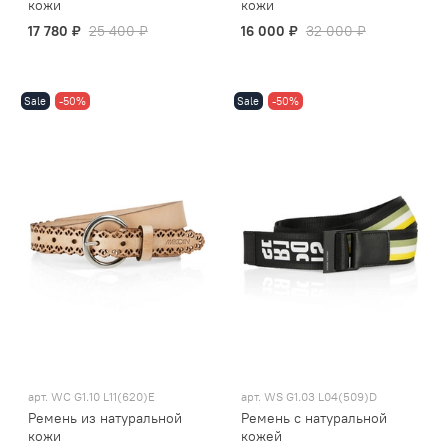
кожи
кожи
17 780 ₽
25 400 ₽
16 000 ₽
32 000 ₽
Sale
-50%
Sale
-50%
арт.
WC G1.10 L11(620)E
арт.
WS G1.03 L04(509)D
Ремень из натуральной
Ремень с натуральной
кожи
кожей