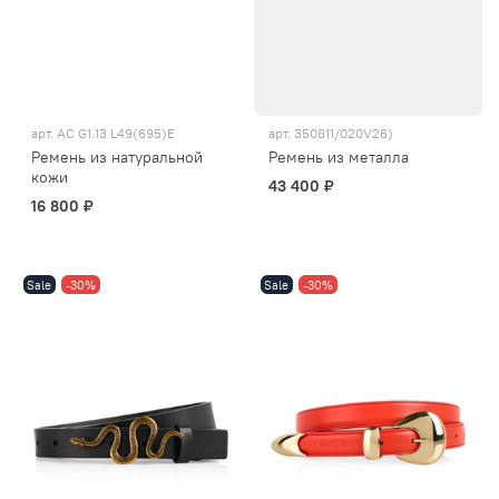
арт.
AC G1.13 L49(695)E
арт.
350811/020V26)
Ремень из натуральной
Ремень из металла
кожи
43 400 ₽
16 800 ₽
Sale
-30%
Sale
-30%