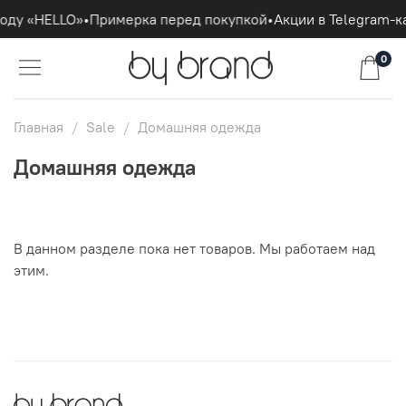
коду «HELLO»
•
Примерка перед покупкой
•
Акции в Telegram-к
0
Главная
Sale
Домашняя одежда
Домашняя одежда
В данном разделе пока нет товаров. Мы работаем над
этим.