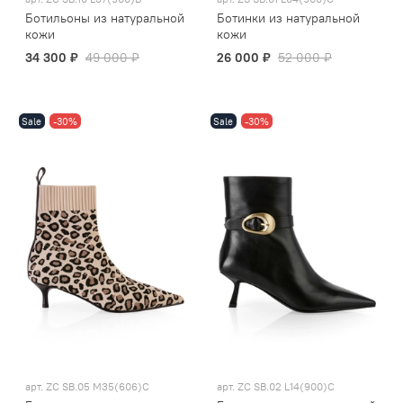
Ботильоны из натуральной
Ботинки из натуральной
кожи
кожи
34 300 ₽
49 000 ₽
26 000 ₽
52 000 ₽
Sale
-30%
Sale
-30%
арт.
ZC SB.05 M35(606)C
арт.
ZC SB.02 L14(900)C