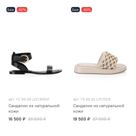
Sale
-50%
Sale
-50%
арт.
YC SG.03 L22(900)F
арт.
YS SG.02 L17(113)E
Сандалии из натуральной
Сандалии из натуральной
кожи
кожи
16 500 ₽
33 000 ₽
18 500 ₽
37 000 ₽