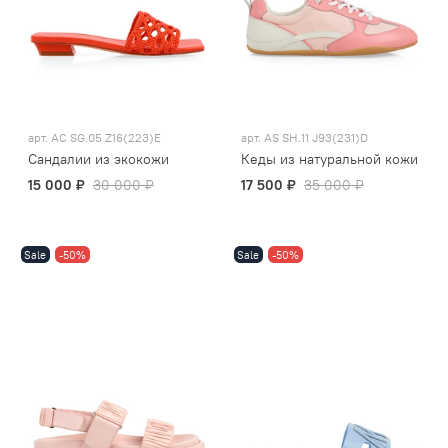
арт.
AC SG.05 Z16(223)E
арт.
AS SH.11 J93(231)D
Сандалии из экокожи
Кеды из натуральной кожи
15 000 ₽
30 000 ₽
17 500 ₽
35 000 ₽
Sale
-50%
Sale
-50%