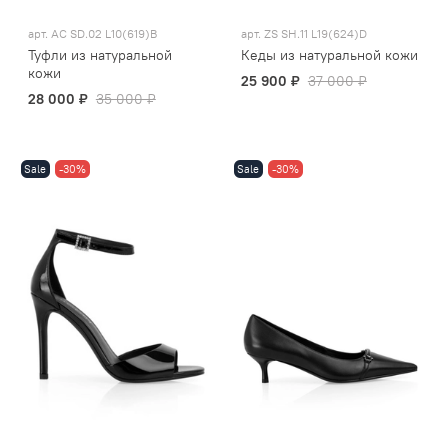
арт.
AC SD.02 L10(619)B
арт.
ZS SH.11 L19(624)D
Туфли из натуральной
Кеды из натуральной кожи
кожи
25 900 ₽
37 000 ₽
28 000 ₽
35 000 ₽
Sale
-30%
Sale
-30%