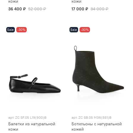
кожи
кожи
36 400 ₽
52 000 ₽
17 000 ₽
34 000 ₽
Sale
-30%
Sale
-30%
арт.
ZC SF.05 L19(900)B
арт.
ZC SB.05 M36(881)B
Балетки из натуральной
Ботильоны с натуральной
кожи
кожей