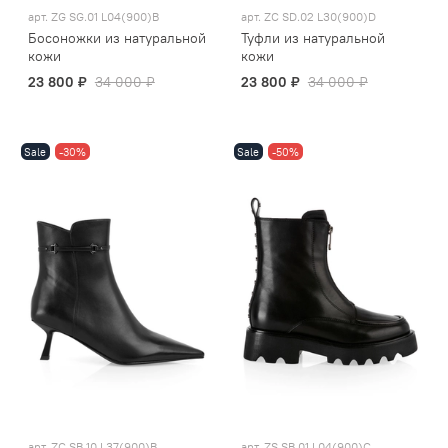
арт.
ZG SG.01 L04(900)B
арт.
ZC SD.02 L30(900)D
Босоножки из натуральной
Туфли из натуральной
кожи
кожи
23 800 ₽
34 000 ₽
23 800 ₽
34 000 ₽
Sale
-30%
Sale
-50%
арт.
ZC SB.10 L37(900)B
арт.
ZS SB.01 L04(900)C