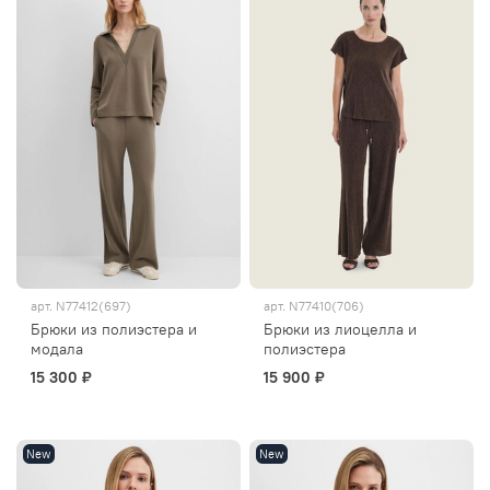
арт.
N77412(697)
арт.
N77410(706)
Брюки из полиэстера и
Брюки из лиоцелла и
модала
полиэстера
15 300 ₽
15 900 ₽
New
New