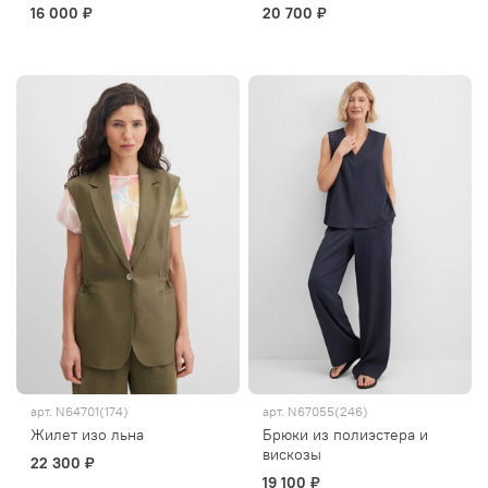
16 000 ₽
20 700 ₽
арт.
N64701(174)
арт.
N67055(246)
Жилет изо льна
Брюки из полиэстера и
вискозы
22 300 ₽
19 100 ₽