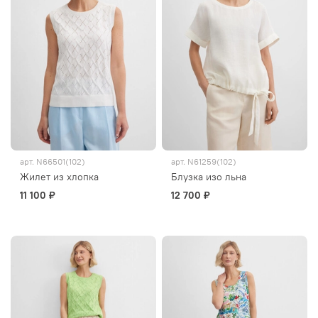
арт.
N66501(102)
арт.
N61259(102)
Жилет из хлопка
Блузка изо льна
11 100 ₽
12 700 ₽