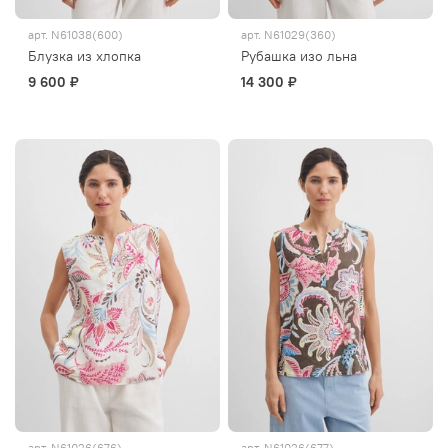
арт.
N61038(600)
арт.
N61029(360)
Блузка из хлопка
Рубашка изо льна
9 600 ₽
14 300 ₽
арт.
N61026(676)
арт.
N61026(677)