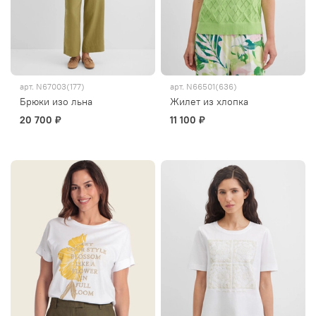
арт.
N67003(177)
арт.
N66501(636)
Брюки изо льна
Жилет из хлопка
20 700 ₽
11 100 ₽