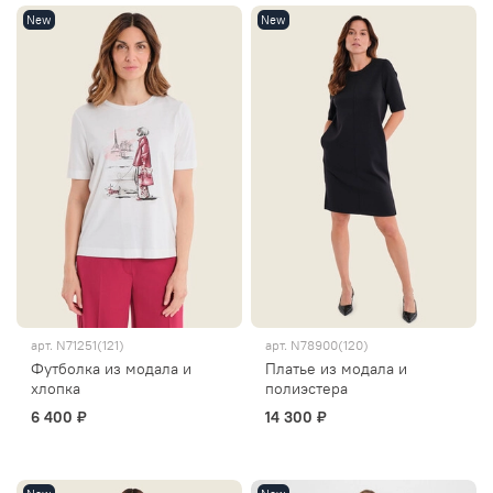
New
New
арт.
N71251(121)
арт.
N78900(120)
Футболка из модала и
Платье из модала и
хлопка
полиэстера
6 400 ₽
14 300 ₽