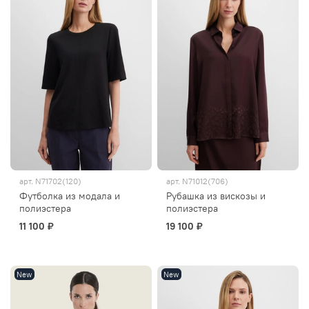
арт.
N71702(120)
арт.
N71012(706)
Футболка из модала и
Рубашка из вискозы и
полиэстера
полиэстера
11 100 ₽
19 100 ₽
New
New