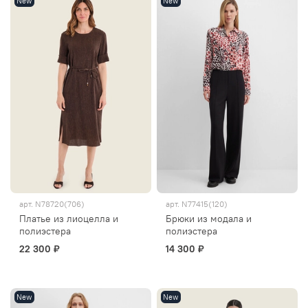
New
New
арт.
N78720(706)
арт.
N77415(120)
Платье из лиоцелла и
Брюки из модала и
полиэстера
полиэстера
22 300 ₽
14 300 ₽
New
New