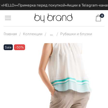
 «HELLO»
•
Примерка перед покупкой
•
Акции в Telegram-канал
0
Главная
Коллекции
...
Рубашки и блузки
Sale
-50%