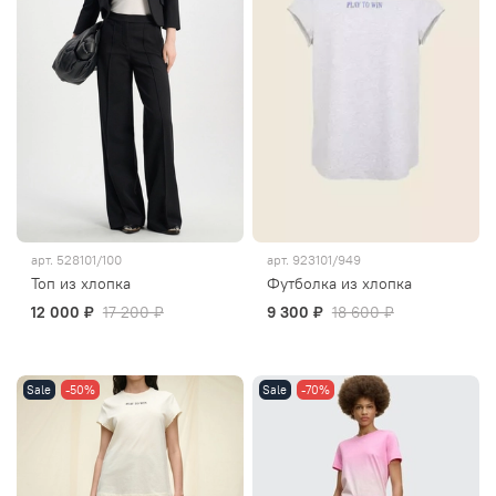
арт.
528101/100
арт.
923101/949
Топ из хлопка
Футболка из хлопка
12 000 ₽
17 200 ₽
9 300 ₽
18 600 ₽
Sale
-50%
Sale
-70%