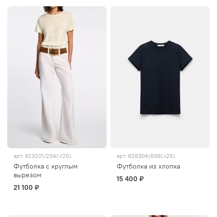
арт.
923201/204(V25)
арт.
828304/898(v25)
Футболка с круглым
Футболка из хлопка
вырезом
15 400 ₽
21 100 ₽