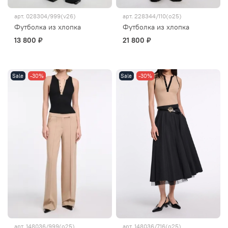
арт.
028304/999(v26)
арт.
228344/110(о25)
Футболка из хлопка
Футболка из хлопка
13 800 ₽
21 800 ₽
Sale
-30%
Sale
-30%
арт.
148036/999(о25)
арт.
148036/716(о25)