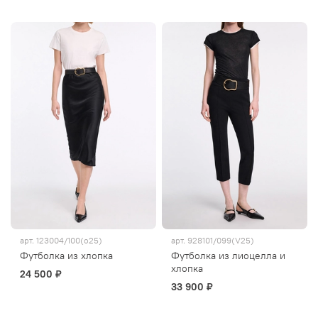
арт.
123004/100(о25)
арт.
928101/099(V25)
Футболка из хлопка
Футболка из лиоцелла и
хлопка
24 500 ₽
33 900 ₽