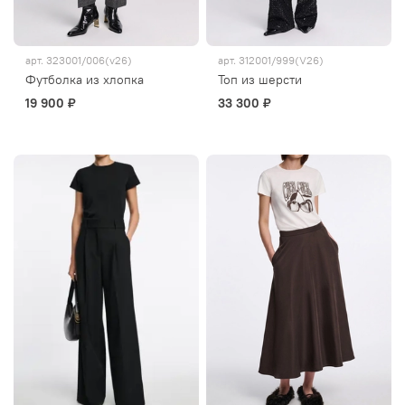
арт.
323001/006(v26)
арт.
312001/999(V26)
Футболка из хлопка
Топ из шерсти
19 900 ₽
33 300 ₽