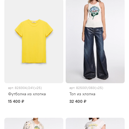
арт.
828304/241(v25)
арт.
825001/083(v25)
Футболка из хлопка
Топ из хлопка
15 400 ₽
32 400 ₽