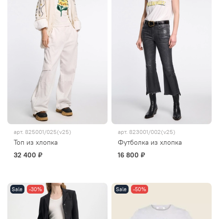
арт.
825001/025(v25)
арт.
823001/002(v25)
Топ из хлопка
Футболка из хлопка
32 400 ₽
16 800 ₽
Sale
-30%
Sale
-50%