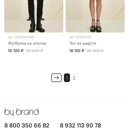
арт.
328304/005
арт.
311301/110
Футболка из хлопка
Топ из шерсти
10 100 ₽
20 200 ₽
18 150 ₽
36 300 ₽
1
2
8 800 350 66 82
8 932 113 90 78