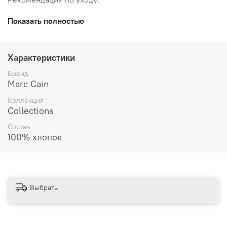
Стирка при 30°С (средство для шерсти)
Показать полностью
Отбеливание не допускается
Не сушить в стиральной машине
Гладить при средней температуре
Характеристики
Аккуратно очистите перхлорэтиленом
Бренд
Marc Cain
Коллекция
Collections
Состав
100% хлопок
Выбрать