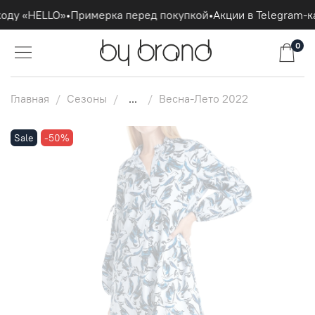
оду «HELLO»
•
Примерка перед покупкой
•
Акции в Telegram-ка
0
Главная
Сезоны
...
Весна-Лето 2022
Sale
-50%