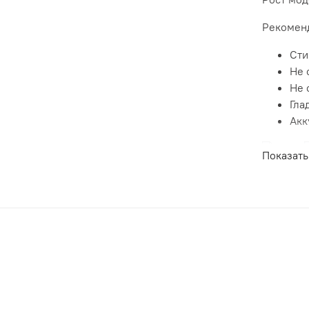
Рекоменд
Сти
Не 
Не 
Гла
Акк
Показать