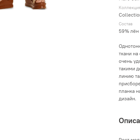
Коллекци
Collecti
Состав
59% лён 
Однотонн
ткани на
очень уд
такими д
линию та
присборе
планка н
дизайн.
Опис
Рост мод