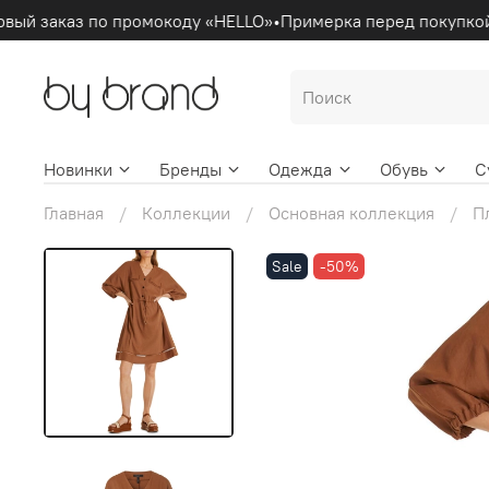
вый заказ по промокоду «HELLO»
•
Примерка перед покупкой
Новинки
Бренды
Одежда
Обувь
С
Главная
Коллекции
Основная коллекция
П
Sale
-50%