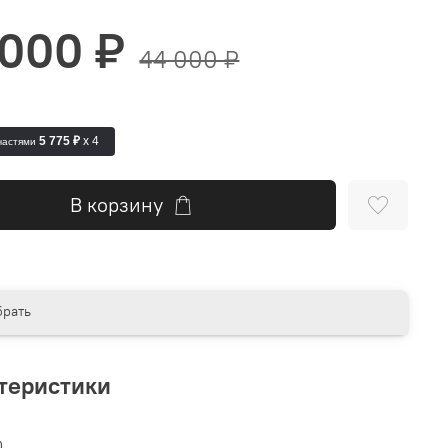
 000 ₽
44 000 ₽
5 775 ₽
x 4
частями
В корзину
рать
теристики
n