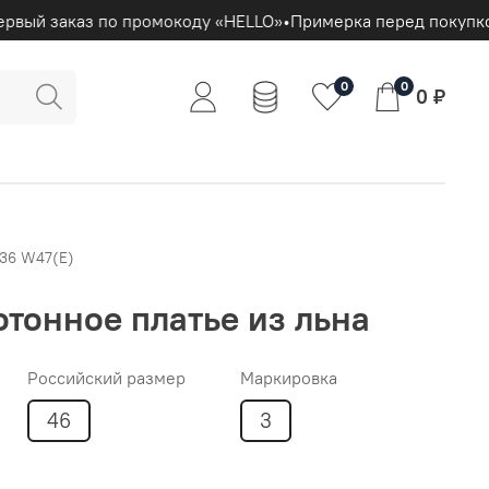
ервый заказ по промокоду «HELLO»
•
Примерка перед покупко
0
0
0 ₽
.36 W47(E)
тонное платье из льна
Российский размер
Маркировка
46
3