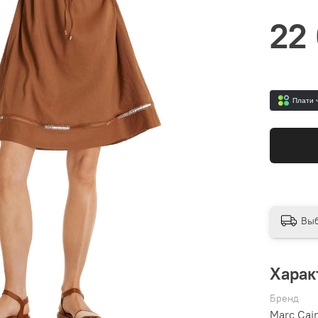
22
Плати 
Выб
Харак
Бренд
Marc Cai