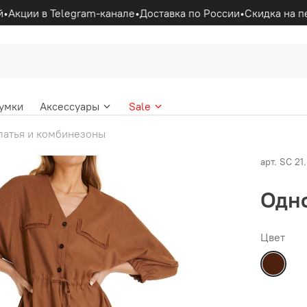
•
Акции в Telegram-канале
•
Доставка по России
•
Скидка на п
умки
Аксессуары
Sale
латья и комбинезоны
арт.
SC 21
Одно
Цвет