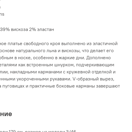
я
ons
39% вискоза 2% эластан
ое платье свободного кроя выполнено из эластичной
 основе натурального льна и вискозы, что делает его
обным в носке, особенно в жаркие дни. Дополнено
еталями как встроенным шнурком, подчеркивающим
лии, накладными карманами с кружевной отделкой и
нными укороченными рукавами. V-образный вырез,
а пуговицах и практичные боковые карманы завершают
ание
ели 179 см, размер на модели 3/46.