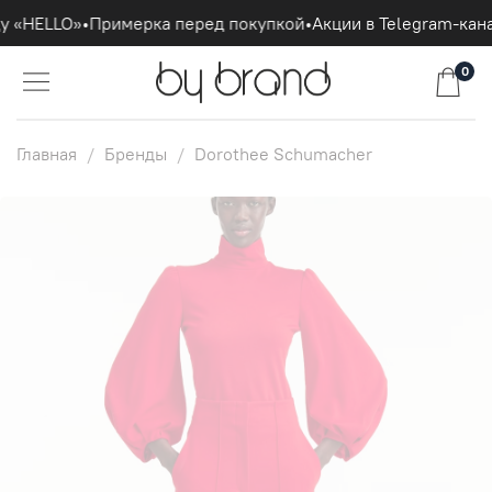
 «HELLO»
•
Примерка перед покупкой
•
Акции в Telegram-кана
0
Главная
Бренды
Dorothee Schumacher