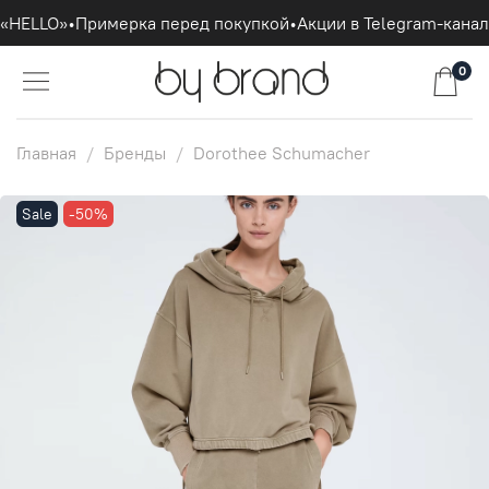
«HELLO»
•
Примерка перед покупкой
•
Акции в Telegram-канале
0
Главная
Бренды
Dorothee Schumacher
Sale
-50%