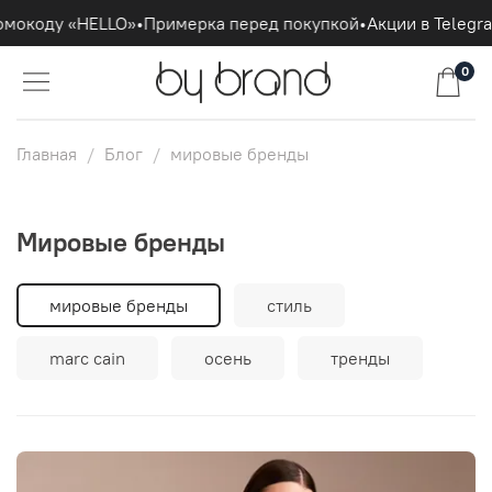
омокоду «HELLO»
•
Примерка перед покупкой
•
Акции в Telegr
0
Главная
Блог
мировые бренды
мировые бренды
мировые бренды
стиль
marc cain
осень
тренды