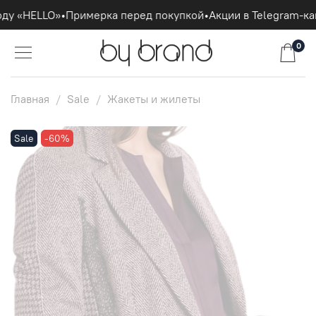
ду «HELLO»
•
Примерка перед покупкой
•
Акции в Telegram-кан
0
Главная
Sale
Жакеты и жилеты
Sale
-60%