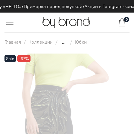
у «HELLO»
•
Примерка перед покупкой
•
Акции в Telegram-кана
0
Главная
Коллекции
...
Юбки
Sale
-67%