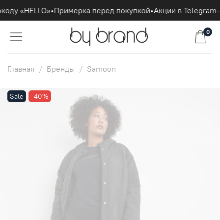
коду «HELLO»
•
Примерка перед покупкой
•
Акции в Telegram-
0
Главная
Бренды
Samoon
Sale
-40%