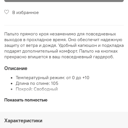
В избранное
Пальто прямого кроя незаменимо для повседневных
выходов в прохладное время. Оно обеспечит надежную
защиту от ветра и дождя. Удобный капюшон и подкладка
подарят дополнительный комфорт. Пальто на кнопках
прекрасно впишется в ваш повседневный гардероб.
Описание
Температурный режим: от 0 до +10
Длина по спине: 105
Покрой: Свободный
Утеплитель: Синтепон
Показать полностью
Капюшон: Несъемный капюшон
Тип рукава: Реглан длинный рукав
Тип кармана: Прорезные
Тип застежки: Кнопки
Характеристики
Материал подкладки: Полиэстер