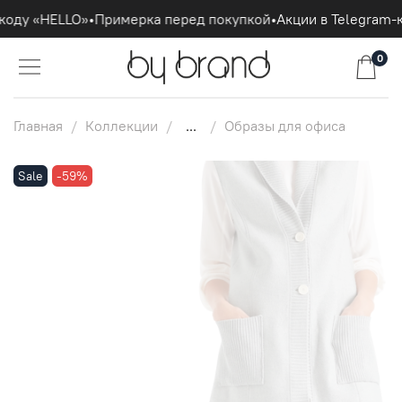
коду «HELLO»
•
Примерка перед покупкой
•
Акции в Telegram-к
0
Главная
Коллекции
...
Образы для офиса
Sale
-59%