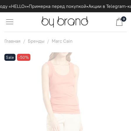
оду «HELLO»
•
Примерка перед покупкой
•
Акции в Telegram-ка
0
Главная
Бренды
Marc Cain
Sale
-50%