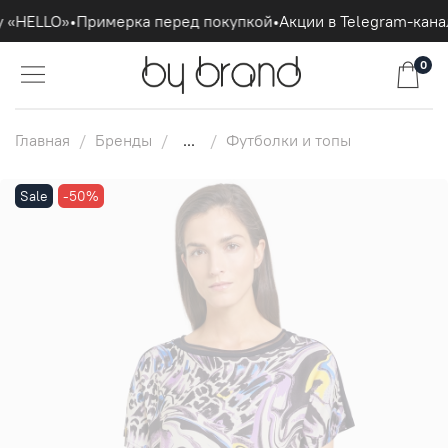
 «HELLO»
•
Примерка перед покупкой
•
Акции в Telegram-кана
0
Главная
Бренды
...
Футболки и топы
Sale
-50%