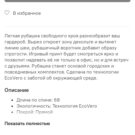
В избранное
Легкая рубашка свободного кроя разнообразит ваш
гардероб. Вырез откроет зону декольте и вытянет
линию шеи, рубашечный воротник добавит образу
строгости. Игривый принт будет смотреться ярко и
позволит надевать её не только в офис, но и для встреч
с друзьями. Рубашка станет основой городских и
повседневных комплектов. Сделана по технологии
EcoVero с заботой об окружающей среде.
Описание
Длина по спине: 68
Экологичность: Технология EcoVero
Покрой: Прямой
Тип рукава: Втачной длинный рукав
Показать полностью
Вырез горловины: Воротник-стойка
Тип застежки: Пуговицы