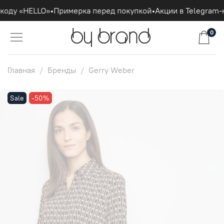
коду «HELLO»
•
Примерка перед покупкой
•
Акции в Telegram-к
0
Главная
Бренды
Gerry Weber
Sale
-50%