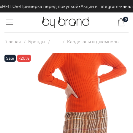
«HELLO»
•
Примерка перед покупкой
•
Акции в Telegram-канале
0
Главная
Бренды
...
Кардиганы и джемперы
Sale
-20%