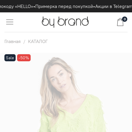
мокоду «HELLO»
•
Примерка перед покупкой
•
Акции в Telegram
0
Главная
КАТАЛОГ
Sale
-50%