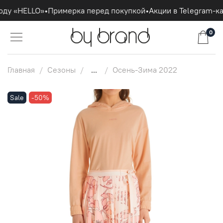
оду «HELLO»
•
Примерка перед покупкой
•
Акции в Telegram-ка
0
Главная
Сезоны
...
Осень-Зима 2022
Sale
-50%