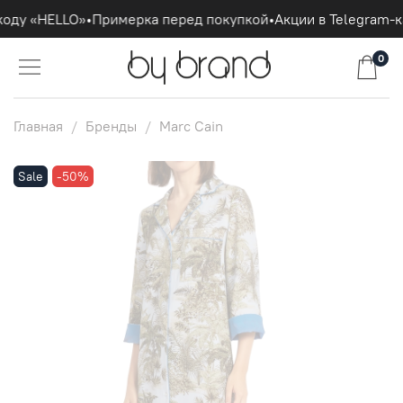
оду «HELLO»
•
Примерка перед покупкой
•
Акции в Telegram-к
0
Главная
Бренды
Marc Cain
Sale
-50%