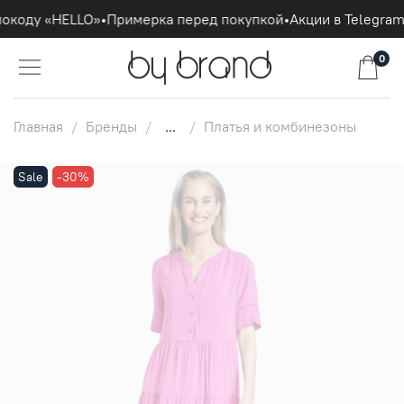
окоду «HELLO»
•
Примерка перед покупкой
•
Акции в Telegram
0
Главная
Бренды
...
Платья и комбинезоны
Sale
-30%