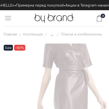
«HELLO»
•
Примерка перед покупкой
•
Акции в Telegram-канале
0
Главная
Коллекции
...
Платья и комбинезоны
Sale
-60%