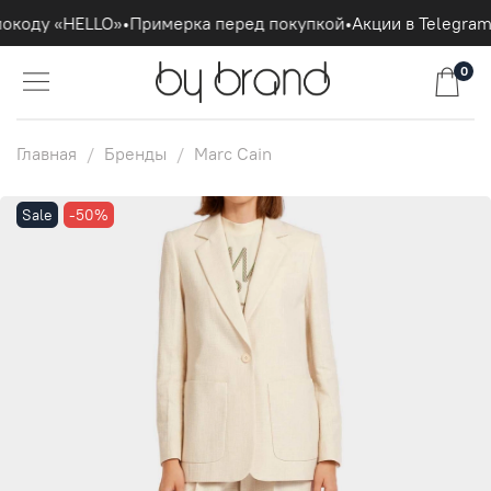
окоду «HELLO»
•
Примерка перед покупкой
•
Акции в Telegram
0
Главная
Бренды
Marc Cain
Sale
-50%