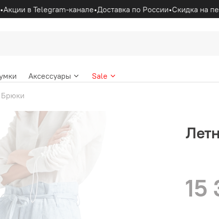
Акции в Telegram-канале
•
Доставка по России
•
Скидка на пер
умки
Аксессуары
Sale
Брюки
Лет
15