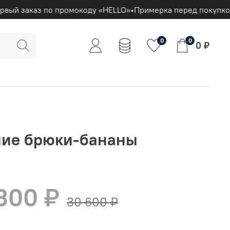
вый заказ по промокоду «HELLO»
•
Примерка перед покупкой
0
0
0 ₽
ние брюки-бананы
 300 ₽
30 600 ₽