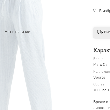
В изб
Нет в наличии
Выб
Харак
Бренд
Marc Cai
Коллекци
Sports
Состав
70% лен
Брюки в 
лиоцелла