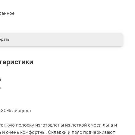
ранное
рать
теристики
n
я
, 30% лиоцелл
тонкую полоску изготовлены из легкой смеси льна и
 и очень комфортны. Складки и пояс подчеркивают