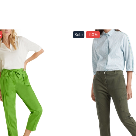
%
Sale
-50%