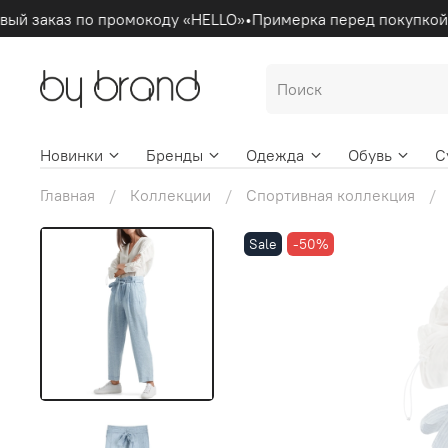
ый заказ по промокоду «HELLO»
•
Примерка перед покупкой
•
Новинки
Бренды
Одежда
Обувь
С
Главная
Коллекции
Спортивная коллекция
Sale
-50%