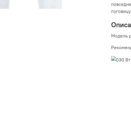
повседне
пуговицу
Опис
Модель р
Рекоменд