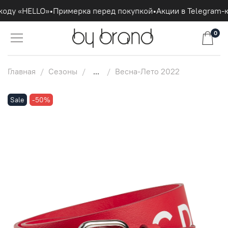
оду «HELLO»
•
Примерка перед покупкой
•
Акции в Telegram-к
0
Главная
Сезоны
...
Весна-Лето 2022
Sale
-50%