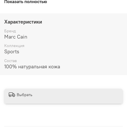
Показать полностью
Не стирать
Отбеливание не допускается
Не сушить в стиральной машине
Характеристики
Не гладить
Не подвергать химической чистке
Бренд
Marc Cain
Коллекция
Sports
Состав
100% натуральная кожа
Выбрать