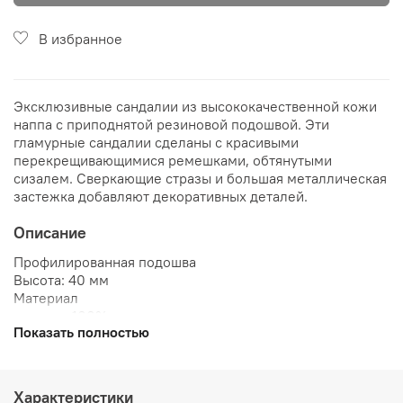
В избранное
Эксклюзивные сандалии из высококачественной кожи
наппа с приподнятой резиновой подошвой. Эти
гламурные сандалии сделаны с красивыми
перекрещивающимися ремешками, обтянутыми
сизалем. Сверкающие стразы и большая металлическая
застежка добавляют декоративных деталей.
Описание
Профилированная подошва
Высота: 40 мм
Материал
стелька: 100% кожа.
Показать полностью
подошва: 100% резина
верх: 80% полиамид, 20% кожа.
осн.: 80% полиамид, 20% кожа
Характеристики
Рекомендации по уходу: