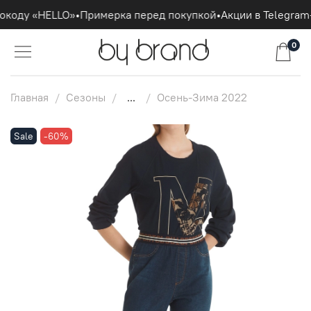
окоду «HELLO»
•
Примерка перед покупкой
•
Акции в Telegram
0
Главная
Сезоны
...
Осень-Зима 2022
Sale
-60%