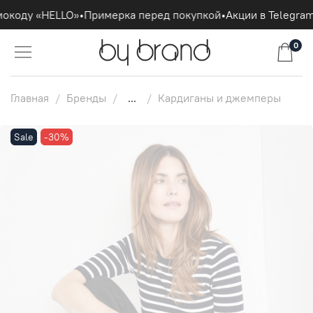
окоду «HELLO»
•
Примерка перед покупкой
•
Акции в Telegram
0
Главная
Бренды
...
Кардиганы и джемперы
Sale
-30%