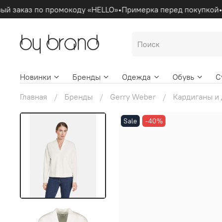
ый заказ по промокоду «HELLO»
•
Примерка перед покупкой
•
Новинки
Бренды
Одежда
Обувь
С
Главная
Бренды
Gerry Weber
Кардиганы и
Sale
-40%