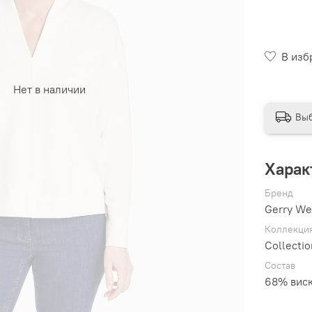
В изб
Нет в наличии
Выб
Харак
Бренд
Gerry We
Коллекци
Collectio
Состав
68% виск