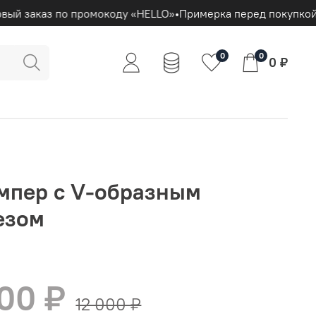
вый заказ по промокоду «HELLO»
•
Примерка перед покупкой
0
0
0 ₽
мпер с V-образным
езом
200 ₽
12 000 ₽