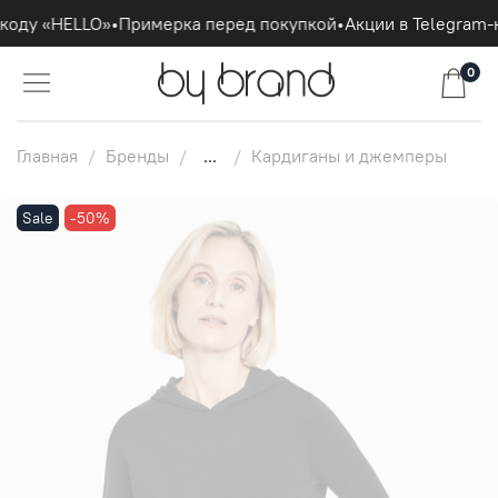
коду «HELLO»
•
Примерка перед покупкой
•
Акции в Telegram-
0
Главная
Бренды
...
Кардиганы и джемперы
Sale
-50%