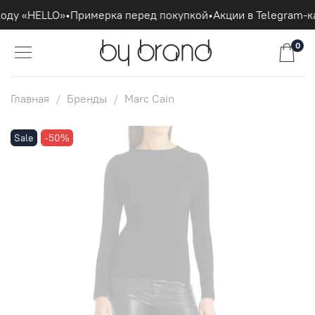
оду «HELLO»
•
Примерка перед покупкой
•
Акции в Telegram-к
0
Главная
Бренды
Marc Cain
Sale
-50%