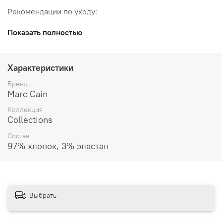
Рекомендации по уходу:
Стирка 30 ° C (средство для стирки шерсти)
Показать полностью
Отбеливание не допускается
Не сушить в стиральной машине
Гладить при средней температуре
Характеристики
Осторожно очистите перхлорэтиленом
Бренд
Marc Cain
Коллекция
Collections
Состав
97% хлопок, 3% эластан
Выбрать