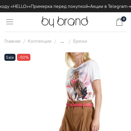
оду «HELLO»
•
Примерка перед покупкой
•
Акции в Telegram-к
0
Главная
Коллекции
...
Брюки
Sale
-50%