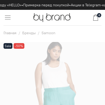
оду «HELLO»
•
Примерка перед покупкой
•
Акции в Telegram-к
0
Главная
Бренды
Samoon
Sale
-50%