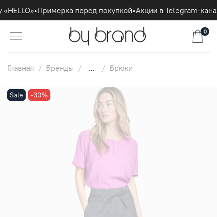
 «HELLO»
•
Примерка перед покупкой
•
Акции в Telegram-кана
0
Главная
Бренды
...
Брюки
Sale
-30%