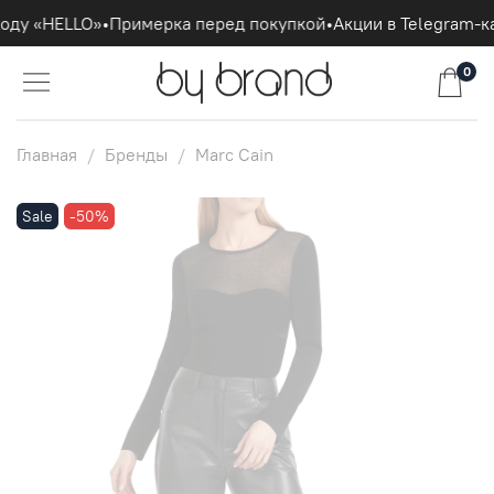
оду «HELLO»
•
Примерка перед покупкой
•
Акции в Telegram-к
0
Главная
Бренды
Marc Cain
Sale
-50%