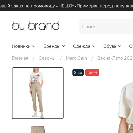
вый заказ по промокоду «HELLO»
•
Примерка перед покупкой
Новинки
Бренды
Одежда
Обувь
С
Главная
Сезоны
Marc Cain
Весна-Лето 202
Sale
-50%