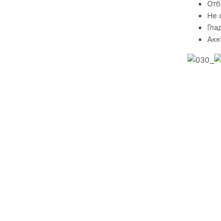
Отб
Не 
Гла
Акк