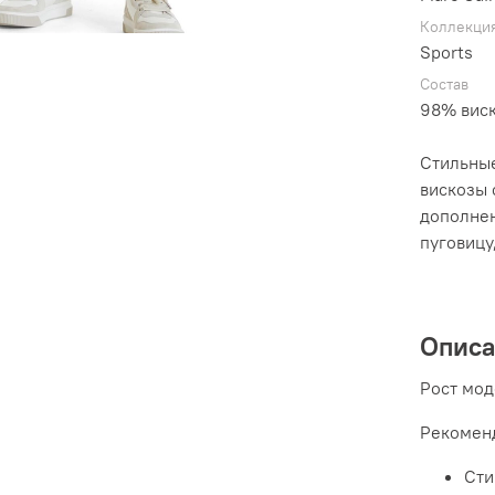
Коллекци
Sports
Состав
98% виск
Стильные
вискозы 
дополнен
пуговицу
Опис
Рост мод
Рекоменд
Сти