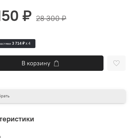
150 ₽
28 300 ₽
3 714 ₽
x 4
частями
В корзину
рать
теристики
n