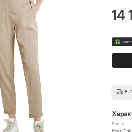
14 
Плати 
Выб
Харак
Бренд
Marc Cai