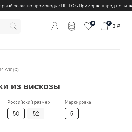
рвый заказ по промокоду «HELLO»
•
Примерка перед покупко
0
0
0 ₽
.14 W91(С)
ки из вискозы
Российский размер
Маркировка
50
52
5