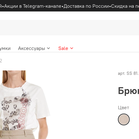
•
Акции в Telegram-канале
•
Доставка по России
•
Скидка на пе
умки
Аксессуары
Sale
2
арт.
SS 81
Брю
Цвет