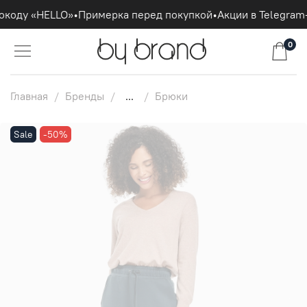
окоду «HELLO»
•
Примерка перед покупкой
•
Акции в Telegram
0
Главная
Бренды
...
Брюки
Sale
-50%