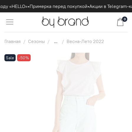
оду «HELLO»
•
Примерка перед покупкой
•
Акции в Telegram-ка
0
Главная
Сезоны
...
Весна-Лето 2022
Sale
-50%