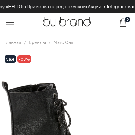
ду «HELLO»
•
Примерка перед покупкой
•
Акции в Telegram-кан
0
Главная
Бренды
Marc Cain
Sale
-50%