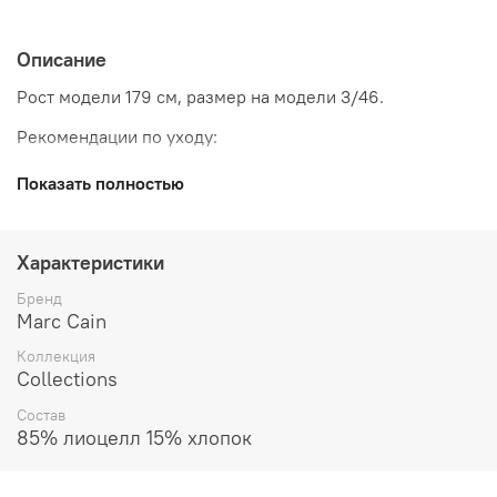
Описание
Рост модели 179 см, размер на модели 3/46.
Рекомендации по уходу:
Стирка 30°C (бережная)
Показать полностью
Не отбеливать
Не сушить в стиральной машине
Гладить при низкой температуре
Характеристики
Не подвергать химической чистке
Бренд
Marc Cain
Коллекция
Collections
Состав
85% лиоцелл 15% хлопок