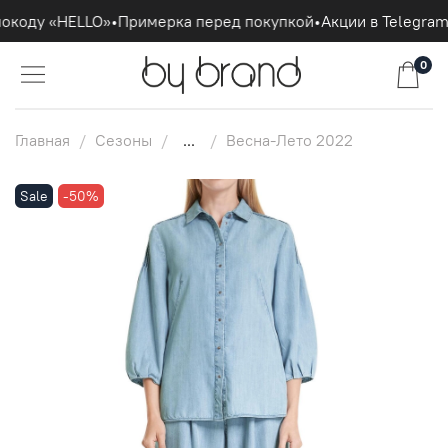
окоду «HELLO»
•
Примерка перед покупкой
•
Акции в Telegram
0
Главная
Сезоны
...
Весна-Лето 2022
Sale
-50%