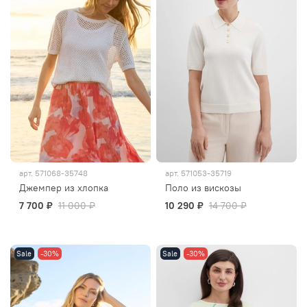
арт.
571068-35748
арт.
571053-35719
Джемпер из хлопка
Поло из вискозы
7 700 ₽
11 000 ₽
10 290 ₽
14 700 ₽
Sale
-30%
Sale
-30%