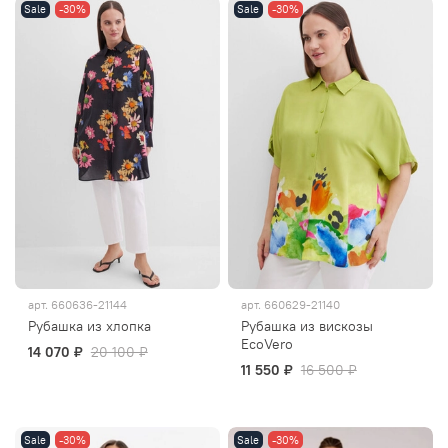
Sale
-30%
Sale
-30%
арт.
660636-21144
арт.
660629-21140
Рубашка из хлопка
Рубашка из вискозы
EcoVero
14 070 ₽
20 100 ₽
11 550 ₽
16 500 ₽
Sale
-30%
Sale
-30%