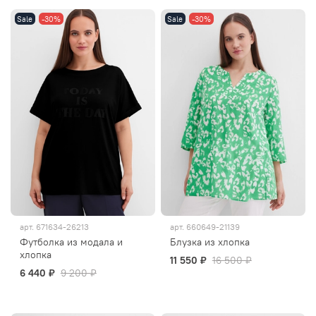
Sale
-30%
Sale
-30%
арт.
671634-26213
арт.
660649-21139
Футболка из модала и
Блузка из хлопка
хлопка
11 550 ₽
16 500 ₽
6 440 ₽
9 200 ₽