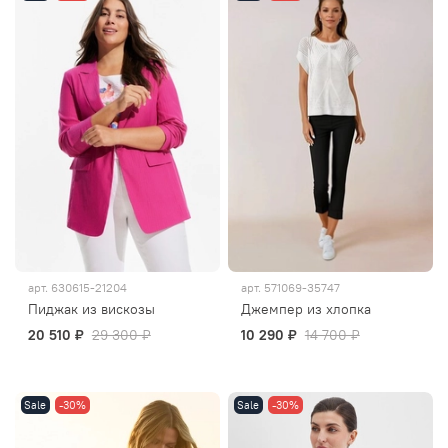
арт.
630615-21204
арт.
571069-35747
Пиджак из вискозы
Джемпер из хлопка
20 510 ₽
29 300 ₽
10 290 ₽
14 700 ₽
Sale
-30%
Sale
-30%