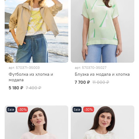
арт.
570371-35003
арт.
570370-35027
Футболка из хлопка и
Блузка из модала и хлопка
модала
7 700 ₽
11 000 ₽
5 180 ₽
7 400 ₽
Sale
-30%
Sale
-30%