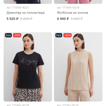
арт.
771368-16221
арт.
771366-16219
Джемпер из полиэстера
Футболка из хлопка
5 520 ₽
9 200 ₽
6 440 ₽
9 200 ₽
Sale
-30%
Sale
-30%
арт.
771366-16219
арт.
771361-16216