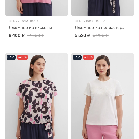
арт.
772343-15213
арт.
771369-16222
Джемпер из вискозы
Джемпер из полиэстера
6 400 ₽
12 800 ₽
5 520 ₽
9 200 ₽
Sale
-40%
Sale
-30%