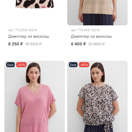
арт.
772358-15214
арт.
772343-15213
Джемпер из вискозы
Джемпер из вискозы
8 250 ₽
16 500 ₽
6 400 ₽
12 800 ₽
Sale
-50%
Sale
-40%