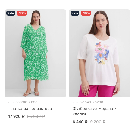
Sale
-30%
Sale
-30%
арт.
680610-21138
арт.
671649-26230
Платье из полиэстера
Футболка из модала и
хлопка
17 920 ₽
25 600 ₽
6 440 ₽
9 200 ₽