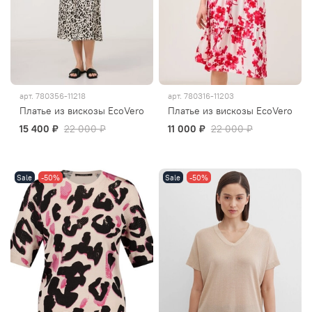
арт.
780356-11218
арт.
780316-11203
Платье из вискозы EcoVero
Платье из вискозы EcoVero
15 400 ₽
22 000 ₽
11 000 ₽
22 000 ₽
Sale
-50%
Sale
-50%