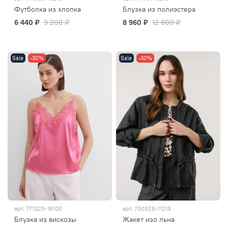
Футболка из хлопка
Блузка из полиэстера
6 440 ₽
9 200 ₽
8 960 ₽
12 800 ₽
Sale
-30%
Sale
-30%
арт.
771323-16100
арт.
730328-11213
Блузка из вискозы
Жакет изо льна