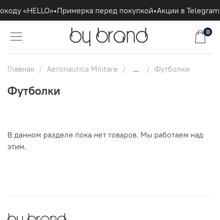
мокоду «HELLO»
•
Примерка перед покупкой
•
Акции в Telegram
0
Главная
Aeronautica Militare
...
Футболки
Футболки
В данном разделе пока нет товаров. Мы работаем над
этим.