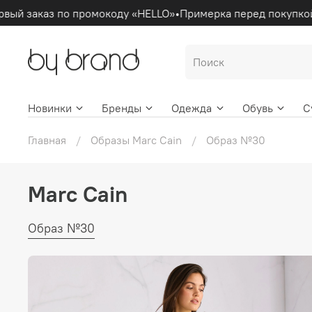
рвый заказ по промокоду «HELLO»
•
Примерка перед покупкой
Новинки
Бренды
Одежда
Обувь
С
Главная
Образы Marc Cain
Образ №30
Marc Cain
Образ №30