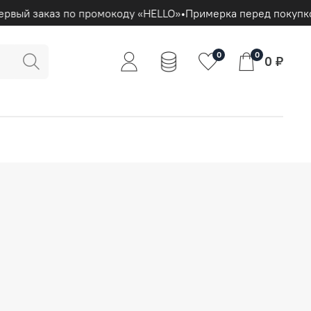
ервый заказ по промокоду «HELLO»
•
Примерка перед покупк
0
0
0 ₽