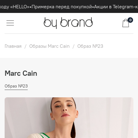
оду «HELLO»
•
Примерка перед покупкой
•
Акции в Telegram-к
0
Главная
Образы Marc Cain
Образ №23
Marc Cain
Образ №23