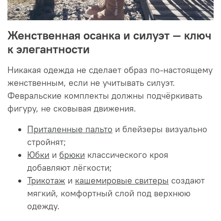
Женственная осанка и силуэт — ключ
к элегантности
Никакая одежда не сделает образ по-настоящему
женственным, если не учитывать силуэт.
Февральские комплекты должны подчёркивать
фигуру, не сковывая движения.
Приталенные пальто
и блейзеры визуально
стройнят;
Юбки
и
брюки
классического кроя
добавляют лёгкости;
Трикотаж
и
кашемировые свитеры
создают
мягкий, комфортный слой под верхнюю
одежду.