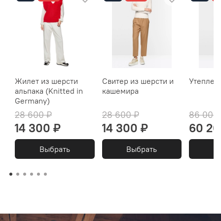
Жилет из шерсти
Свитер из шерсти и
Утеплен
альпака (Knitted in
кашемира
Germany)
28 600 ₽
28 600 ₽
86 000
14 300 ₽
14 300 ₽
60 20
Выбрать
Выбрать
В