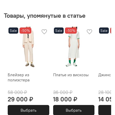
Товары, упомянутые в статье
Sale
-50%
Sale
-50%
Sale
-
Блейзер из
Платье из вискозы
Джинсы 
полиэстера
58 000 ₽
36 000 ₽
28 100 
29 000 ₽
18 000 ₽
14 05
Выбрать
Выбрать
В