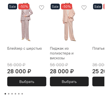
Sale
-50%
Sale
-50%
Sale
-
Блейзер с шерстью
Пиджак из
Платье и
полиэстера и
вискозы
56 000 ₽
56 000 ₽
36 000
28 000 ₽
28 000 ₽
25 20
Выбрать
Выбрать
В